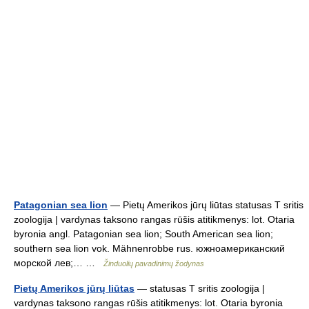
Patagonian sea lion
— Pietų Amerikos jūrų liūtas statusas T sritis
zoologija | vardynas taksono rangas rūšis atitikmenys: lot. Otaria
byronia angl. Patagonian sea lion; South American sea lion;
southern sea lion vok. Mähnenrobbe rus. южноамериканский
морской лев;… …
Žinduolių pavadinimų žodynas
Pietų Amerikos jūrų liūtas
— statusas T sritis zoologija |
vardynas taksono rangas rūšis atitikmenys: lot. Otaria byronia