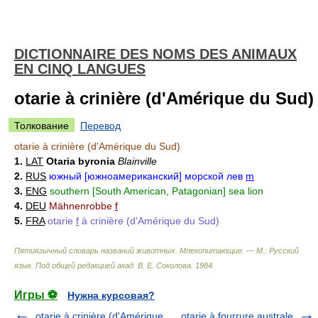
DICTIONNAIRE DES NOMS DES ANIMAUX
EN CINQ LANGUES
otarie à crinière (d'Amérique du Sud)
Толкование
Перевод
otarie à crinière (d'Amérique du Sud)
1.
LAT
Otaria byronia
Blainville
2.
RUS
южный [южноамериканский] морской лев
m
3.
ENG
southern [South American, Patagonian] sea lion
4.
DEU
Mähnenrobbe
f
5.
FRA
otarie
f
à crinière (d'Amérique du Sud)
Пятиязычный словарь названий животных. Млекопитающие. — М.: Русский
язык
.
Под общей редакцией акад. В. Е. Соколова
.
1984
.
Игры ⚽
Нужна курсовая?
otarie à crinière (d'Amérique
otarie à fourrure australe