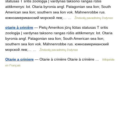
statusas T sritis zoologija | vardynas taksono rangas rūšis
atitikmenys: lot. Otaria byronia angl. Patagonian sea lion; South
American sea lion; southern sea lion vok. Mähnenrobbe rus.
южноамериканский морской лев;… …
Žinduolių pavadinimų žodynas
otarie à crinière
— Pietų Amerikos jūrų liūtas statusas T sritis
zoologija | vardynas taksono rangas rūšis atitikmenys: lot. Otaria
byronia angl. Patagonian sea lion; South American sea lion;
southern sea lion vok. Mähnenrobbe rus. южноамериканский
морской лев;… …
Žinduolių pavadinimų žodynas
Otarie a criniere
— Otarie à crinière Otarie à crinière …
Wikipédia
en Français