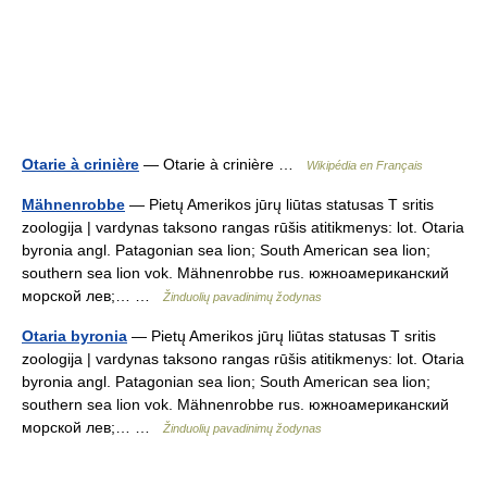
Otarie à crinière
— Otarie à crinière …
Wikipédia en Français
Mähnenrobbe
— Pietų Amerikos jūrų liūtas statusas T sritis
zoologija | vardynas taksono rangas rūšis atitikmenys: lot. Otaria
byronia angl. Patagonian sea lion; South American sea lion;
southern sea lion vok. Mähnenrobbe rus. южноамериканский
морской лев;… …
Žinduolių pavadinimų žodynas
Otaria byronia
— Pietų Amerikos jūrų liūtas statusas T sritis
zoologija | vardynas taksono rangas rūšis atitikmenys: lot. Otaria
byronia angl. Patagonian sea lion; South American sea lion;
southern sea lion vok. Mähnenrobbe rus. южноамериканский
морской лев;… …
Žinduolių pavadinimų žodynas