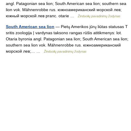
angl. Patagonian sea lion; South American sea lion; southern sea
lion vok. Mähnenrobbe rus. южноамериканский морской лев;
южный морской лев pranc. otarie …
Žinduolių pavadinimų žodynas
South American sea lion
— Pietų Amerikos jūrų liūtas statusas T
sritis zoologija | vardynas taksono rangas rūšis atitikmenys: lot.
Otaria byronia angl. Patagonian sea lion; South American sea lion;
southern sea lion vok. Mähnenrobbe rus. южноамериканский
морской лев;… …
Žinduolių pavadinimų žodynas