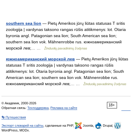
southern sea lion
— Pietų Amerikos jūrų liūtas statusas T sritis
zoologija | vardynas taksono rangas rūšis atitikmenys: lot. Otaria
byronia angl. Patagonian sea lion; South American sea lion;
southern sea lion vok. Mähnenrobbe rus. южноамериканский
морской лев;… …
Žinduolių pavadinimų žodynas
южноамериканский морской лев
— Pietų Amerikos jūrų liūtas
statusas T sritis zoologija | vardynas taksono rangas rūšis
atitikmenys: lot. Otaria byronia angl. Patagonian sea lion; South
American sea lion; southern sea lion vok. Mähnenrobbe rus.
южноамериканский морской лев;… …
Žinduolių pavadinimų žodynas
© Академик, 2000-2026
18+
Обратная связь:
Техподдержка
,
Реклама на сайте
👣 Путешествия
Экспорт словарей на сайты
, сделанные на PHP,
Joomla,
Drupal,
WordPress, MODx.